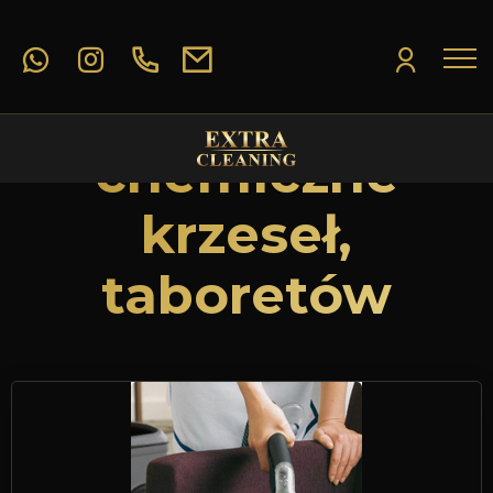
Strona główna
-
Pranie chemiczne krzeseł, taboretów
Pranie
chemiczne
krzeseł,
taboretów