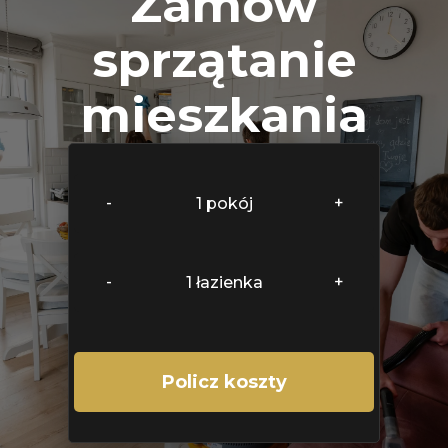
Zamów
sprzątanie
mieszkania
-
+
1
pokój
-
+
1
łazienka
Policz koszty